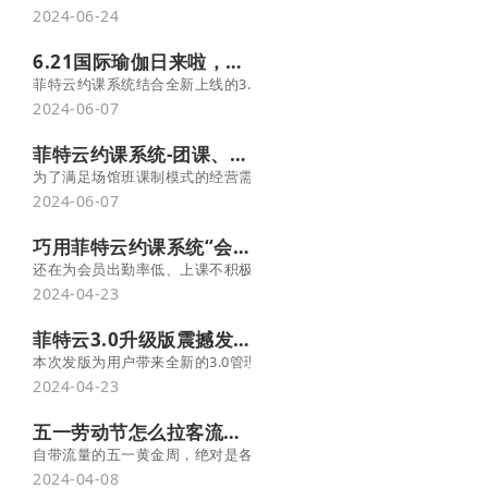
2024-06-24
6.21国际瑜伽日来啦，场馆专属营销方案奉上！ -菲特云
菲特云约课系统结合全新上线的3.0营销系统，为瑜伽馆量身定制了
2024-06-07
菲特云约课系统-团课、精品课支持班级啦！
为了满足场馆班课制模式的经营需求，菲特云研发部不遗余力为大家
2024-06-07
巧用菲特云约课系统“会员上课排行榜”功能，耗课耗卡不愁啦
还在为会员出勤率低、上课不积极而发愁吗？春季运动健身旺季，如
2024-04-23
菲特云3.0升级版震撼发布！超强功能等你来探索
本次发版为用户带来全新的3.0管理端和小程序产品，聚焦场馆经营与
2024-04-23
五一劳动节怎么拉客流、涨业绩？爆款营销方案请收好！ -菲特云
自带流量的五一黄金周，绝对是各行各业商家抢夺市场的关键，那么
2024-04-08