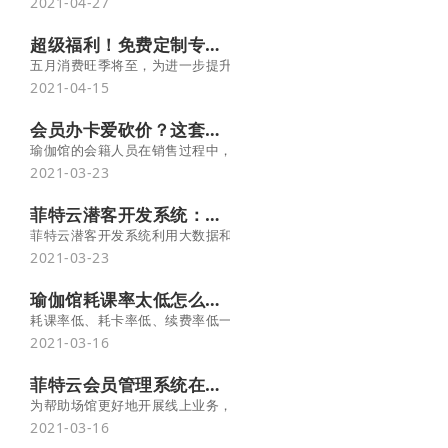
2021-04-27
超级福利！免费定制专属五月营销海报
五月消费旺季将至，为进一步提升海报制作质量，满足不同场馆的个性
2021-04-15
会员办卡爱砍价？这套销售话术一定要掌握！菲特云
瑜伽馆的会籍人员在销售过程中，总会遇到顾客各种形式的“砍价”，“
2021-03-23
菲特云潜客开发系统：这样管理销售线索，业绩提升50%！
菲特云潜客开发系统利用大数据和人工智能等技术，从销售线索的获
2021-03-23
瑜伽馆耗课率太低怎么办？-菲特云
耗课率低、耗卡率低、续费率低一直都是瑜伽馆的通病，如何解决这
2021-03-16
菲特云会员管理系统在线课堂又升级了！3大亮点快速提升销量
为帮助场馆更好地开展线上业务，菲特云在线课堂再次迎来重大升级
2021-03-16