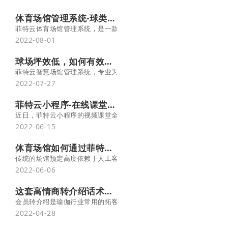
体育场馆管理系统-球类课程培训-菲特云场地预约软件
菲特云体育场馆管理系统，是一款针对网球馆、羽毛球馆、篮球馆、
2022-08-01
球场坪效低，如何有效提升体育场馆场地利用率？
菲特云智慧场馆管理系统，专业为体育运动场馆打造的高效数字化管
2022-07-27
菲特云小程序-在线课堂上线啦！
近日，菲特云小程序的视频课堂全新上线啦！新增了不少新功能，一
2022-06-15
体育场馆如何通过菲特云实现智慧经营？
传统的场馆预定高度依赖于人工客服，人力成本高、效率低下，会员
2022-06-06
这套高情商转介绍话术，让会员疯狂推荐客户！ -菲特云
会员转介绍是瑜伽行业常用的拓客手段，但是很多瑜伽老师/馆主不知
2022-04-28