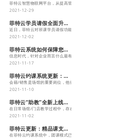
菲特云智慧物联网平台，从提高管理效率和提升用户体验这两大方向
2021-12-29
菲特云学员请假全面升级，教务管理更高效！
近日，菲特云对班课学员请假功能进行了全面升级，助力场馆提高运
2021-12-02
菲特云系统如何保障您的数据安全？
信息时代，针对企业而言什么最有价值？一定是数据！许多馆主在开
2021-11-17
菲特云约课系统更新：会籍顾问新增发卡权限
会籍/销售是场馆的重要岗位，他们所有的工作都是围绕着卖卡、卖课
2021-11-10
菲特云“助教”全新上线，助你教学更轻松！
在日常场馆/门店教学过程中，存在多个老师同时授课的情况，为此，菲
2021-11-02
菲特云更新：精品课支持给老师发送上课提醒
在菲特云约课系统中，团课模式已支持给老师发送上课通知短信。本