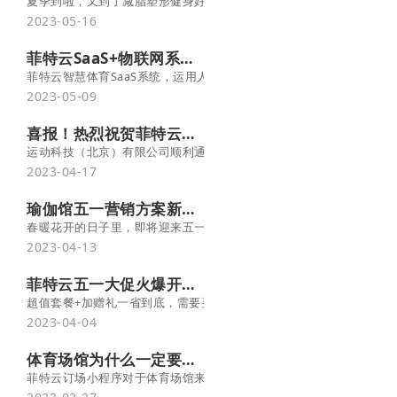
夏季到啦，又到了减脂塑形健身好时机，现在瑜伽馆的生意也越来也
2023-05-16
菲特云SaaS+物联网系统，打造无人值守智慧场馆
菲特云智慧体育SaaS系统，运用人工智能、5G 和云计算等前沿
2023-05-09
喜报！热烈祝贺菲特云荣获“国家高新技术企业”认定！
运动科技（北京）有限公司顺利通过了北京市科学技术委员会、北京市
2023-04-17
瑜伽馆五一营销方案新鲜出炉！拉新复购全搞定-菲特云
春暖花开的日子里，即将迎来五一黄金周，作为全年营销重要节日之
2023-04-13
菲特云五一大促火爆开启！买系统，超实惠
超值套餐+加赠礼一省到底，需要买系统的老板别错过 !
2023-04-04
体育场馆为什么一定要用预约订场小程序？ -菲特云
菲特云订场小程序对于体育场馆来说就像一个纽带，将线上和线下资