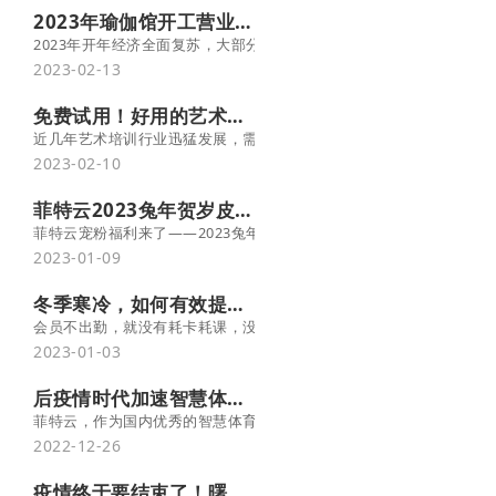
2023年瑜伽馆开工营业，系统这几个功能一定要用！
2023年开年经济全面复苏，大部分场馆都已经开工营业啦。为帮助
2023-02-13
免费试用！好用的艺术培训管理软件
近几年艺术培训行业迅猛发展，需求的增加和多样化需求，对机构的
2023-02-10
菲特云2023兔年贺岁皮肤上线啦，火速一键配置！
菲特云宠粉福利来了——2023兔年风格皮肤上线啦！让您的微官网红
2023-01-09
冬季寒冷，如何有效提升学员出勤率？
会员不出勤，就没有耗卡耗课，没有收入，场馆人气下降，还会影响
2023-01-03
后疫情时代加速智慧体育建设，菲特云开辟场馆运营新思路
菲特云，作为国内优秀的智慧体育一站式服务商，充分融合“互联网+
2022-12-26
疫情终于要结束了！曙光初现，未来可期！ -菲特云