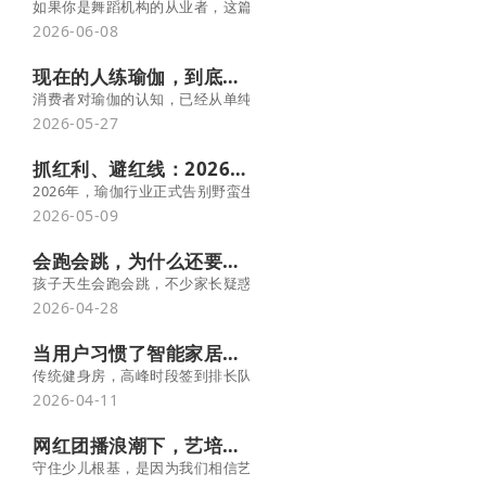
如果你是舞蹈机构的从业者，这篇文章想帮你说清一件事：你卖的从来
2026-06-08
现在的人练瑜伽，到底在练什么？
消费者对瑜伽的认知，已经从单纯的 "身材管理工具"，彻底升级为一
2026-05-27
抓红利、避红线：2026 瑜伽场馆经营的核心逻辑
2026年，瑜伽行业正式告别野蛮生长，迎来“合规洗牌+政策红利”
2026-05-09
会跑会跳，为什么还要进行体适能训练
孩子天生会跑会跳，不少家长疑惑：日常活动已够，为何还要专业体适
2026-04-28
当用户习惯了智能家居，你的健身房，凭什么留住人？
传统健身房，高峰时段签到排长队，耗光用户刚燃起的运动热情；人工
2026-04-11
网红团播浪潮下，艺培机构的“变”与“不变”
守住少儿根基，是因为我们相信艺术教育的根本在于“育人”；开拓成