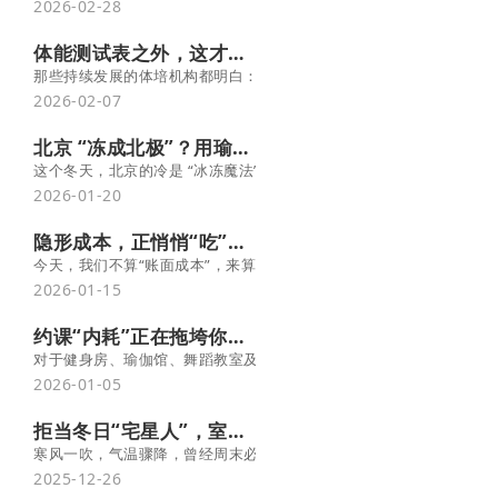
2026-02-28
体能测试表之外，这才是家长想看的“成绩单”
那些持续发展的体培机构都明白：数据只是工具，成长才是目的。 当
2026-02-07
北京 “冻成北极”？用瑜伽给身体搭起 “暖防线”
这个冬天，北京的冷是 “冰冻魔法”，但我们不用硬扛 —— 瑜伽不是 
2026-01-20
隐形成本，正悄悄“吃”掉你的利润
今天，我们不算“账面成本”，来算算那些看不见的隐形成本——它们
2026-01-15
约课“内耗”正在拖垮你的机构？数字化或是唯一解药
对于健身房、瑜伽馆、舞蹈教室及各类培训机构的经营者而言，“约课
2026-01-05
拒当冬日“宅星人”，室内运动畅快练!
寒风一吹，气温骤降，曾经周末必约的爬山、户外慢跑，如今刚走到楼
2025-12-26