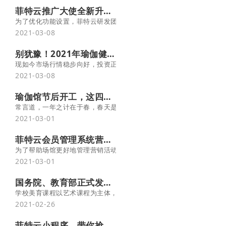
菲特云推广大使全新升级，让分销转介绍更有效！
为了优化功能设置，菲特云研发团队耐心倾听客户需求，用心对推广大
2021-03-08
别犹豫！2021年瑜伽健身行业，投资正当时
现如今市场行情稳步向好，投资正合时宜，摇摆不定注定失败，我们
2021-03-08
瑜伽馆节后开工，这四件事一定要做！—菲特云经管课
常言道，一年之计在于春，春天是美好前景的开始，也是新一年的开局
2021-03-01
菲特云会员管理系统营销插件再升级，3分钟快速做活动！
为了帮助场馆更好地管理营销活动，借助系统丰富的营销插件实现拓客
2021-03-01
国务院、教育部正式发文：舞蹈、音乐、书法等纳入中考！-菲特云
学校美育课程以艺术课程为主体，主要包括音乐、美术、书法、舞蹈
2021-02-26
菲特云小程序，带你抢占10亿流量红利！