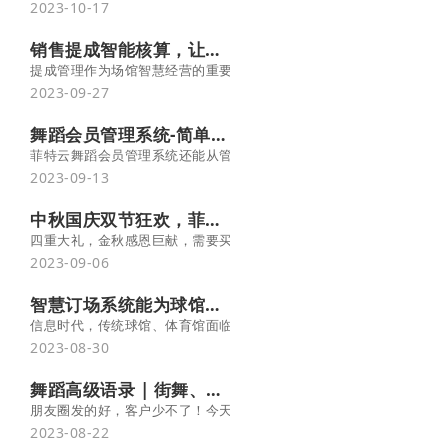
2023-10-17
销售提成智能核算，让业绩管理更轻松！ -菲特云
提成管理作为场馆智慧经营的重要环节，它的升级完善不但让管理者
2023-09-27
舞蹈会员管理系统-简单好用-免费试用
菲特云舞蹈会员管理系统还能从管财务、管员工、管销售等多方面，
2023-09-13
中秋国庆双节狂欢，菲特云约课系统限时福利！
四重大礼，金秋感恩巨献，需要买约课系统的老板火速看过来！
2023-09-06
智慧订场系统能为球馆带来哪些价值？ -菲特云
信息时代，传统球馆、体育馆面临着越来越高的人力成本、运营成本
2023-08-30
舞蹈高级语录 | 街舞、中国舞、爵士专属文案 -菲特云
朋友圈发的好，客户少不了！今天菲特云舞蹈管理系统为大家整理了
2023-08-22