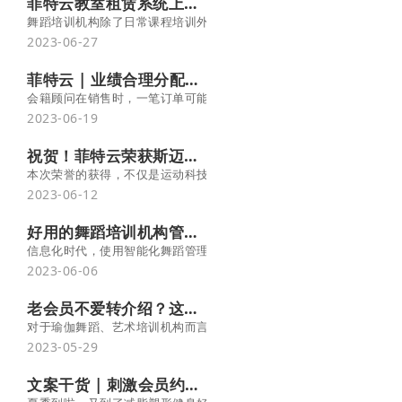
菲特云教室租赁系统上线啦！提升场地利用率
舞蹈培训机构除了日常课程培训外，在空闲时段对外出租教室，可以
2023-06-27
菲特云 | 业绩合理分配，员工有干劲、财务更明晰！
会籍顾问在销售时，一笔订单可能由多个人一起合作完成，比如会员
2023-06-19
祝贺！菲特云荣获斯迈夫“2023年度创新奖”
本次荣誉的获得，不仅是运动科技实力和创新的体现，更是行业对品
2023-06-12
好用的舞蹈培训机构管理系统推荐！
信息化时代，使用智能化舞蹈管理系统，不仅能提高机构运营效率、
2023-06-06
老会员不爱转介绍？这几个妙招一定要用！ -菲特云
对于瑜伽舞蹈、艺术培训机构而言，会员转介绍是一种非常有效的营
2023-05-29
文案干货 | 刺激会员约课的文案，让你的瑜伽课堂堂爆满！-菲特云