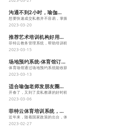
2023-03-27
沟通不到2小时，瑜伽私教成交秘法！-菲特云
想要快速成交私教并不容易，掌握一些谈单技巧，短时间内与客户建
2023-03-20
推荐艺术培训机构好用的教务管理系统
菲特云教务管理系统，帮助培训机构实现招生营销、排课选课、教务/
2023-03-15
场地预约系统-体育馆订场小程序-菲特云
体育场馆通过场地预约系统能收获多方面的益处，帮助场馆提高工作
2023-03-13
适合瑜伽老师发朋友圈的高级私教文案
开春了，又到了卖私教课的好时机。但是由于价格原因，成交并不容
2023-03-06
菲特云体育培训系统，助力机构高效处理教务难题！
近年来，随着国家政策的出台，体育在中考的比重大幅增加，校外体
2023-02-27