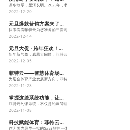
凛冬散尽，星河长明。2023年，我们相信，中国经济复苏没有悬念
2022-12-20
元旦爆款营销方案来了，助力场馆2023“开门红”！
快来看看菲特云为您准备的三套高人气营销方案，照着做，打赢开年
2022-12-14
元旦大促 · 跨年狂欢！菲特云系统开抢啦
新年新气象，感恩大回馈，菲特云给您送大福利了，元旦大促，纷呈
2022-12-05
菲特云——智慧体育场馆“互联网+”解决方案服务商
为迎合体育产业发展新方向，菲特云推出一站式智慧体育馆解决方案，
2022-11-28
掌握这些系统功能，让你的活动燃爆双十一！-菲特云
菲特云约课系统，不仅是约课管理，更重要的是从多维度提升场馆盈
2022-11-08
科技赋能体育：菲特云打造智慧体育场馆新标杆
作为国内最早一批的SaaS软件一体化服务平台，北京菲特云集多年运