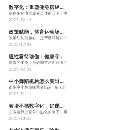
数字化：重塑健身房经营与客户体验的核心引擎
在数字化浪潮席卷全球的当下，中国互联网普及率已经达到 79.7
2025-12-18
政策赋能，体育运动场馆的 3 大核心增长路径
政策红利的核心，是帮场馆解决“成本高、客源少、转型难”三大痛点
2025-12-09
理性看待瑜伽：健康守护而非医疗手段
瑜伽的本质：身心调节术而非医疗手段
2025-12-02
中小舞蹈机构怎么突出优势？
很多中小舞室经营者陷入 “别人开什么课我就开什么” 的误区，最终
2025-11-14
教培不搞数字化，好课也难被青睐！
在教培行业竞争白热化的当下，早已告别“酒香不怕巷子深”的时代，
2025-10-22