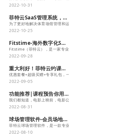
2022-10-31
菲特云SaaS管理系统，助力体育场馆智慧化升级
为了更好地解决体育场馆管理和运营难题，菲特云推出智能体育场馆S
2022-10-25
Fitstime-海外数字化SAAS管理软件
Fitstime（菲特云），是一家专业的SaaS技术研发与应用公司
2022-09-28
重大利好！菲特云约课系统，国庆劲爆大促销
优惠套餐+超级买赠+专享礼包，一次让你省到底！
2022-09-05
功能推荐|课程预告你用起来了吗？提升约课率好方法！-菲特云
我们都知道，电影上映前，电影公司总会先放一小段集结了影片精彩
2022-08-31
球场管理软件-会员场地预订系统-菲特云订场系统
菲特云球场管理软件，是一款专业体育运动场馆管理系统，它集客户
2022-08-10