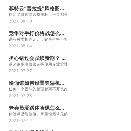
菲特云“普拉提”风格图标上线啦！火速围观
自定义微官网风格图标，一直都是菲特云会员管理系统的一大亮点！
2021-08-10
竞争对手打价格战怎么办？三大策略快速破局！
课程种类相差无几，销售价格不相上下，促销活动大同小异……在竞争
2021-08-04
担心错过会员续费期？ 有菲特云，不存在！
2021-07-27
瑜伽馆如何设置奖惩机制，让员工干劲满满！-菲特云
任何一个团队的管理都离不开良好的奖惩机制，有奖有罚、奖罚分明
2021-07-23
老会员爱蹭体验课怎么办？看这里一招解决！-菲特云
体验课是瑜伽馆、舞蹈馆最常见的引流方式，低价体验课或免费体验
2021-07-14