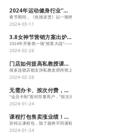
2024年运动健身行业“热辣滚烫”，各位老板你们准备好了吗？
春节期间，《热辣滚烫》以一骑绝尘之态领跑春节档电影市场。与此同
2024-03-11
3.8女神节营销方案出炉，助场馆春季卖爆旺全年！ -菲特云
2024年开春第一场“抢客大战”—— 
2024-02-26
门店如何提高私教授课饱和度，为老师和门店创造更多收入？-菲特云
很多连锁店都支持私教老师跨馆上课，但是在实际运营过程中，总是出
2024-02-26
无需办卡、按次付费，菲特云“按次付费”功能太香啦~
“会员卡制”面对存量用户，“按次消费”面对增量用户，两种模式相结
2024-01-24
课程打包售卖涨业绩！详解菲特云课程包的3大应用场景
菲特云课程包，除了能将不同课程灵活打包外，还具有课时共享、分
2024-01-24