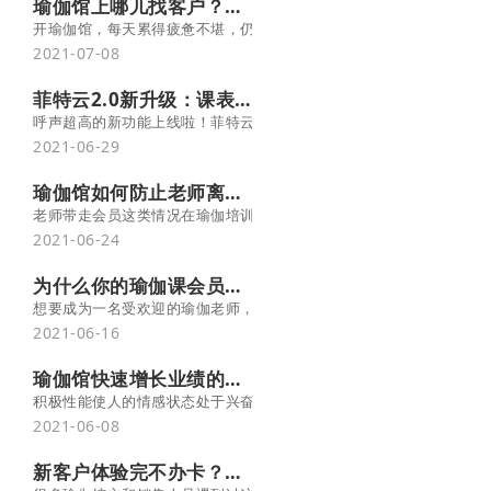
瑜伽馆上哪儿找客户？菲特云商学院
开瑜伽馆，每天累得疲惫不堪，仍然没有客户、没有成交？ 促销也搞
2021-07-08
菲特云2.0新升级：课表支持自定义下载项
呼声超高的新功能上线啦！菲特云2.0课表已支持自定义下载项，灵活
2021-06-29
瑜伽馆如何防止老师离职带走会员？注意这几点|菲特云商学院
老师带走会员这类情况在瑜伽培训机构常有发生，特别是做小班课、私
2021-06-24
为什么你的瑜伽课会员不爱约？这三点你做到了吗？| 菲特云商学院
想要成为一名受欢迎的瑜伽老师，不仅需要专业的瑜伽知识，还需要
2021-06-16
瑜伽馆快速增长业绩的秘籍：3步提高员工积极性 |菲特云商学院
积极性能使人的情感状态处于兴奋活跃的阶段，从而使人的智力、体
2021-06-08
新客户体验完不办卡？学会这套逼单话术让她立即掏钱！ -菲特云