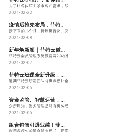
为了让各位馆主紧跟客户需求，尽快享受到这波行业红利，菲特云不
2021-02-22
疫情后抢先布局，菲特云管理系统能为您做好哪些准备？
接下来的几个月，待疫苗普及、疫情稳定，必定是瑜伽运动健身行业
2021-02-09
新年焕新颜 | 菲特云微官网2.0全新升级上线
菲特云会员管理系统​微官网2.0在老版本的基础上，于UI界面、风
2021-02-07
菲特云班课全新升级，让教务管理更省心！
近期菲特云研发团队将班课模块全新升级，操作更流畅、功能更齐全
2021-02-05
资金监管、智慧运营，菲特云打造智能化财务系统
众所周知，财务管理是所有机构经营的核心，直接关系着商家的“钱袋
2021-02-05
组合销售引爆业绩！菲特云“课程包”功能全新上线
利用课程包的组合销售模式，提高课程推广内容的丰富性和专业性，