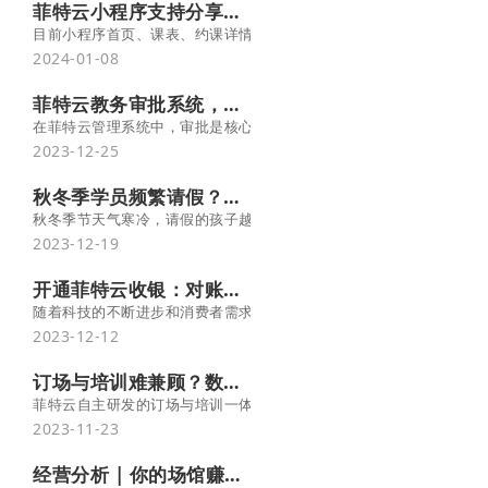
菲特云小程序支持分享朋友圈啦，为场馆带来更多流量和潜客留存！
目前小程序首页、课表、约课详情、营销活动、在线购卡、申请体验
2024-01-08
菲特云教务审批系统，强化业务监管，提升管理效率！
在菲特云管理系统中，审批是核心模块的重要组成部分，能帮助管理
2023-12-25
秋冬季学员频繁请假？设置好请假规则，消课率提升80%！ -菲特云
秋冬季节天气寒冷，请假的孩子越来越多，对机构出勤率、消课率有
2023-12-19
开通菲特云收银：对账更便捷！收款更规范！ 资金更安全！
随着科技的不断进步和消费者需求的变化，智慧收银将越来越普及，
2023-12-12
订场与培训难兼顾？数据一体化很重要！ -菲特云
菲特云自主研发的订场与培训一体化管理系统，将所有场地数字化管
2023-11-23
经营分析 | 你的场馆赚不赚钱，这个数据很关键！