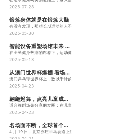
2025-07-28
锻炼身体就是在锻炼大脑
有没有发现，那些长期运动的人不仅身材好，脑子好像也更 “好使”？
2025-05-30
智能设备重塑场馆未来 场馆转型升级利器
在全民健身热潮的席卷下，运动健身领域正经历着一场深刻变革，而智
2025-05-13
从澳门世界杯爆棚 看场馆经济的体育消费潜能
澳门乒乓球世界杯上，数以千计的内地球迷为观赛一掷千金，有人一天花
2025-04-23
翩翩起舞，点亮儿童成长之路
适合舞蹈场馆分享朋友圈：在儿童的成长过程中，学习舞蹈不仅是一
2025-04-23
名场面不断，全球首个人形机器人半程马拉松比科幻片好玩
4 月 19 日，北京亦庄半马赛道上演现实版《变形金刚》——20 个
2025-04-21