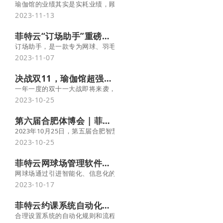
瑜伽馆的业绩其实是实耗业绩，顾名思义，就是实际消耗业绩。只有
2023-11-13
菲特云“订场助手”重磅发布！永久免费，简单易用
订场助手，是一款专为网球、羽毛球、篮球等体育场馆量身定制的场
2023-11-07
决战双11，瑜伽馆超强吸金营销方案来了！-菲特云
一年一度的双十一大战即将来袭，各大行业都在摩拳擦掌、明争暗斗，
2023-10-25
第六届合肥体博会 | 菲特云携新品“订场助手”强势亮相！
2023年10月25日，第五届合肥智慧体育博览会在合肥滨湖国际会
2023-10-25
菲特云网球场管理软件：提升效率、便捷性和盈利能力的三重保障
网球场通过引进智能化、信息化的管理方式，更好地满足市场需求，
2023-10-17
菲特云约课系统自动化功能，让管理效率提升一倍！
合理设置系统的自动化规则和流程，可以减少手动操作，降低人工错