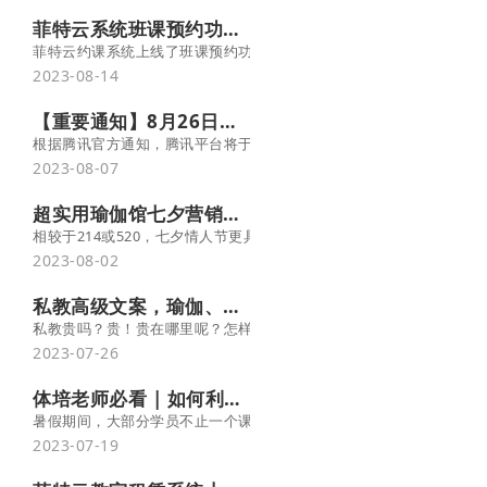
菲特云系统班课预约功能上线！灵活约课，提升出勤率
菲特云约课系统上线了班课预约功能，学员在手机端灵活约课，教务
2023-08-14
【重要通知】8月26日起，微信官方将对小程序手机号授权进行收费
根据腾讯官方通知，腾讯平台将于2023年8月26日起对小程序中“一
2023-08-07
超实用瑜伽馆七夕营销方案,年中爆单就靠它-菲特云
相较于214或520，七夕情人节更具中国味，这也成为诸多品牌借势
2023-08-02
私教高级文案，瑜伽、普拉提、健身通用！ -菲特云
私教贵吗？贵！贵在哪里呢？怎样让客户认可其价值呢？菲特云约课系
2023-07-26
体培老师必看 | 如何利用菲特云做好暑假班管理？
暑假期间，大部分学员不止一个课外培训班，需要提前协调上课时间
2023-07-19