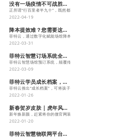
没有一场疫情不可战胜，春天终会来临！ -菲特云
正所谓“行百里者半九十”，既然都已经撑过两年了，转机肯定离我们
2022-04-19
降本提效难？您需要这样一套智能管理软件！
菲特云，通过数字化赋能场馆降本增效，让更少的人做更多的事，帮
2022-03-31
菲特云智慧订场系统全新上线，赋能运动场馆提效增收！
菲特云智慧场馆预订系统，颠覆传统的场馆运营及管理模式，打造互
2022-03-09
菲特云学员成长档案，提升续费率的秘密武器！
菲特云推出“成长档案”，可将孩子的课堂表现、在校作品、个人风采
2022-01-26
新春贺岁皮肤 | 虎年风格图标上线啦！
新年焕新颜，赶紧将你的微官网装扮起来 !
2022-01-20
菲特云智慧物联网平台：智能管控、万物互联