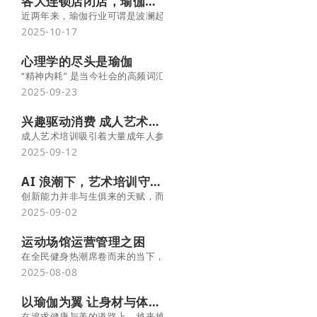
各大连锁店闭店，瑜伽业是否迎来真寒冬？
近两年来，瑜伽行业可谓是波澜起伏，已经有不少连锁店闭店。比如说
2025-10-17
心理学的尽头是瑜伽
“精神内耗” 是当今社会的高频词汇，你是否也曾对着心理学名词剖
2025-09-23
兴趣驱动消费 成人艺术培训市场潜力凸显
成人艺术培训吸引着大量成年人参与，他们或为兴趣，或为提升修养
2025-09-12
AI 浪潮下，艺术培训守护人类创意
创新能力并非与生俱来的天赋，而是需要悉心培育的幼苗。艺术教育
2025-09-02
运动场馆运营管理之困
在全民健身热潮席卷而来的当下，瑜伽馆、舞蹈工作室、健身房、游泳
2025-08-08
以瑜伽为翼 让身材与体重迈向理想状态
在追求健康与美的道路上，越来越多的人将目光投向了瑜伽这一古老