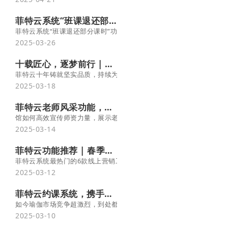
菲特云系统“班课退还部分课时”功能
菲特云系统“班课退还部分课时”功能，优化会员体验，灵活管理更无忧
2025-03-26
十载匠心，逐梦前行 | 热烈庆祝菲特云品牌成立十周年！
菲特云十年铸就坚实品质，持续为不断优化整体解决方案，行业布局
2025-03-18
菲特云老师风采功能，帮场馆把师资力量秀出来！
馆如何高效宣传师资力量，展示老师风采呢，菲特云系统的老师风采
2025-03-14
菲特云功能推荐 | 春季招生必备6大爆款营销工具，生源翻倍涨
菲特云系统最热门的6款线上营销工具，巧妙的带您快速高效、低成本
2025-03-12
菲特云约课系统，携手瑜伽馆主开启数字化经营新篇章
如今瑜伽市场竞争超激烈，到处都新开着瑜伽馆 想让您的场馆多盈利
2025-03-10