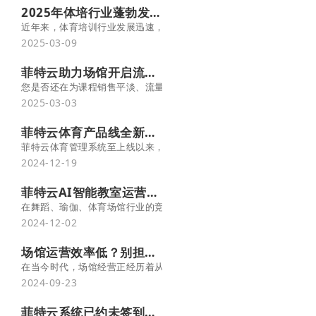
2025年体培行业蓬勃发展，菲特云助力机构实现盈利增长
近年来，体育培训行业发展迅速，在全民健身理念的推动下，以及国
2025-03-09
菲特云助力场馆开启流量密码！拼团秒杀，引爆约课热潮
您是否还在为课程销售平淡、流量难以突破而发愁？ 在当下竞争激烈
2025-03-03
菲特云体育产品线全新改版，更轻量、更灵活、更好用！
菲特云体育管理系统至上线以来，受到了无数场馆的青睐和支持。随
2024-12-19
菲特云AI智能教室运营系统智慧升级
在舞蹈、瑜伽、体育场馆行业的竞争中，高效利用场地和降低成本成
2024-12-02
场馆运营效率低？别担心，可能是方法不对！
在当今时代，场馆经营正经历着从传统模式向智能化服务的转变，其
2024-09-23
菲特云系统已约未签到报表，监管会员消课，保障门店利益！