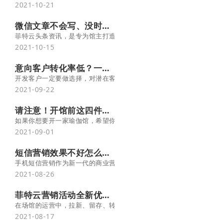
2021-10-21
微信文章不会写、没时间写？快用它一键生成！
菲特云头条资讯，是专为馆主打造的微信文章素材库，内容涵盖瑜伽
2021-10-15
意向客户转化率低？一定要用好这招！
开发客户一定要做选择，对潜在客户进行准确的分类，才能有效识别
2021-09-22
请注意！开馆前这四件事情必须了解！
如果你想要开一家瑜伽馆，希望你已经考虑清楚，这是一门生意、一
2021-09-01
短信营销效果不好怎么办？看这里！
手机短信营销作为新一代的商业营销模式，以其速度快、效率高、成
2021-08-26
菲特云营销活动全新优化升级，速来体验！
在场馆的运营中，拉新、留存、转化、促活、复购等各环节，都离不
2021-08-17