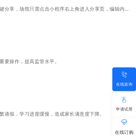
目前小程序首页、课表、约课详情、营销活动、在线购卡、申请体验课、在线商城都支持一键分享，场馆只需点击小程序右上角进入分享页，编辑内容即可将小程序一键曝光在朋友圈中，操作更简便。
重要操作，提高监管水平。
在线咨询
申请试用
繁请假，学习进度缓慢，造成家长满意度下降。
在线订购