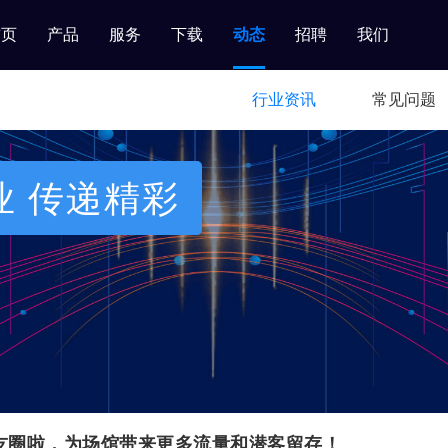
首页
产品
服务
下载
动态
招聘
我们
登
注册
首页
解决
智能
客户
最新
下载
关于
录
3.0版登
录
2.0版登
录
1.0版登
录
瑜伽管理
舞蹈管理
健身房管
艺术培训
体培管理
智慧场馆
系统
系统
理系统
管理系统
系统
管理系统
功能介绍
功能介绍
赛事管理系统
普拉提管理系统
中国舞培训管理系统
体适能管理系统
行业资讯
常见问题
在线订购
在线订购
功能介绍
功能介绍
武术管理系统
自习教室预约管理系统
方案
硬件
案例
动态
中心
我们
在线订购
在线订购
功能介绍
教室场地租赁系统
功能介绍
在线订购
在线订购
业 传递精彩
友圈啦，为场馆带来更多流量和潜客留存！