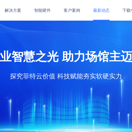
解决方案
智能硬件
客户案例
最新动态
下载
健身房管理系统
艺术培训管理系统
体培
统
功能介绍
功能介绍
体适
业智慧之光 助力场馆主
在线订购
在线订购
武术
功能
在线
探究菲特云价值 科技赋能夯实软硬实力