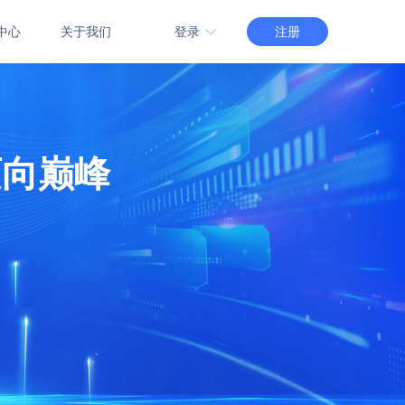
注册
登录
中心
关于我们
3.0版登录
管理系统
智慧场馆管理系统
2.0版登录
能管理系统
赛事管理系统
1.0版登录
迈向巅峰
管理系统
自习教室预约管理系统
介绍
教室场地租赁系统
订购
功能介绍
在线订购