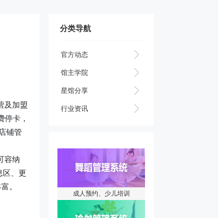
分类导航
官方动态
馆主学院
星馆分享
营及加盟
行业资讯
费停卡，
对店铺管
可容纳
息区、更
丰富。
成人预约、少儿培训