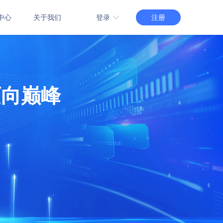
注册
登录
中心
关于我们
3.0版登录
管理系统
智慧场馆管理系统
2.0版登录
能管理系统
赛事管理系统
1.0版登录
迈向巅峰
管理系统
自习教室预约管理系统
介绍
教室场地租赁系统
订购
功能介绍
在线订购