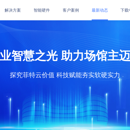
解决方案
智能硬件
客户案例
最新动态
下载
健身房管理系统
艺术培训管理系统
体培
统
功能介绍
功能介绍
体适
业智慧之光 助力场馆主
在线订购
在线订购
武术
功能
在线
探究菲特云价值 科技赋能夯实软硬实力