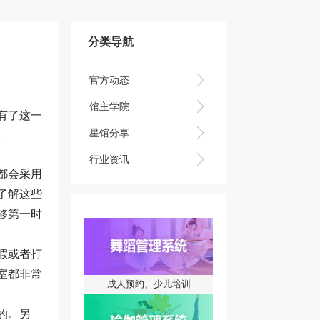
分类导航
官方动态
馆主学院
有了这一
星馆分享
。
行业资讯
都会采用
了解这些
够第一时
假或者打
室都非常
成人预约、少儿培训
的。另