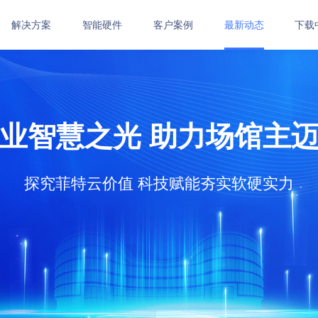
解决方案
智能硬件
客户案例
最新动态
下载
健身房管理系统
艺术培训管理系统
体培
统
功能介绍
功能介绍
体适
业智慧之光 助力场馆主
在线订购
在线订购
武术
功能
在线
探究菲特云价值 科技赋能夯实软硬实力