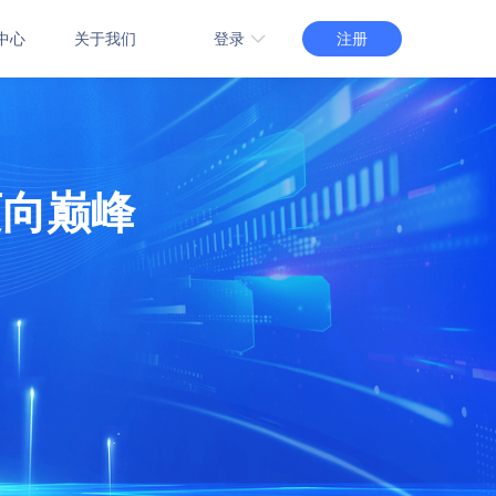
注册
登录
中心
关于我们
3.0版登录
管理系统
智慧场馆管理系统
2.0版登录
能管理系统
赛事管理系统
1.0版登录
迈向巅峰
管理系统
自习教室预约管理系统
介绍
教室场地租赁系统
订购
功能介绍
在线订购