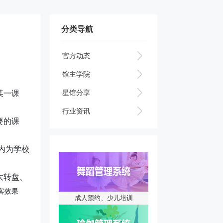
分类导航
官方动态
馆主学院
星馆分享
某一课
行业资讯
要的课
内为学校
大转盘、
客效果
成人预约、少儿培训