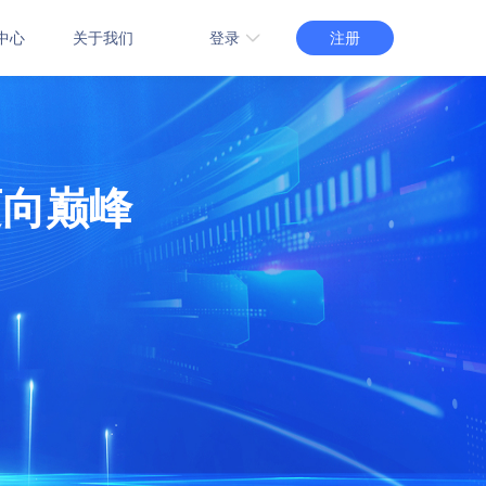
注册
登录
中心
关于我们
3.0版登录
管理系统
智慧场馆管理系统
2.0版登录
能管理系统
赛事管理系统
1.0版登录
迈向巅峰
管理系统
自习教室预约管理系统
介绍
教室场地租赁系统
订购
功能介绍
在线订购