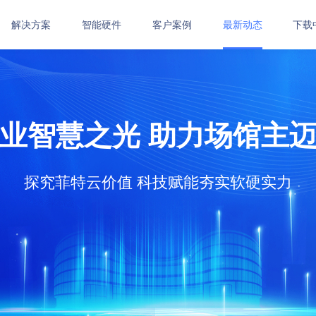
解决方案
智能硬件
客户案例
最新动态
下载
健身房管理系统
艺术培训管理系统
体培
统
功能介绍
功能介绍
体适
业智慧之光 助力场馆主
在线订购
在线订购
武术
功能
在线
探究菲特云价值 科技赋能夯实软硬实力